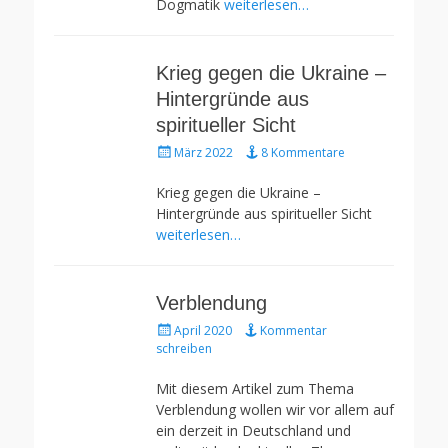
Dogmatik
weiterlesen…
Krieg gegen die Ukraine –
Hintergründe aus
spiritueller Sicht
Gepostet
März 2022
8 Kommentare
am
Krieg gegen die Ukraine –
Hintergründe aus spiritueller Sicht
weiterlesen…
Verblendung
Gepostet
April 2020
Kommentar
am
schreiben
Mit diesem Artikel zum Thema
Verblendung wollen wir vor allem auf
ein derzeit in Deutschland und