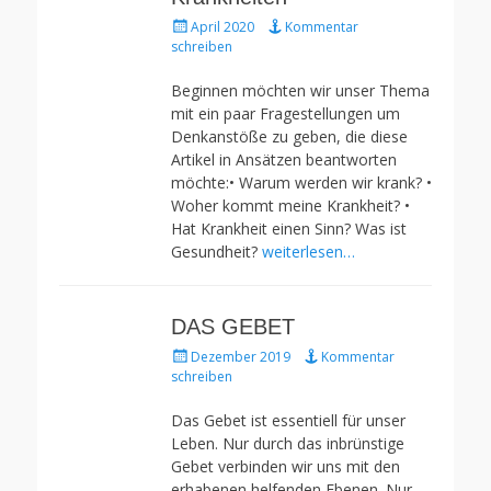
Gepostet
April 2020
Kommentar
am
schreiben
Beginnen möchten wir unser Thema
mit ein paar Fragestellungen um
Denkanstöße zu geben, die diese
Artikel in Ansätzen beantworten
möchte:• Warum werden wir krank? •
Woher kommt meine Krankheit? •
Hat Krankheit einen Sinn? Was ist
Gesundheit?
weiterlesen…
DAS GEBET
Gepostet
Dezember 2019
Kommentar
am
schreiben
Das Gebet ist essentiell für unser
Leben. Nur durch das inbrünstige
Gebet verbinden wir uns mit den
erhabenen helfenden Ebenen. Nur