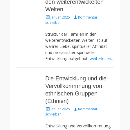
den weiterentwickelten
Welten
Gepostet
Januar 2025
Kommentar
am
schreiben
Struktur der Familien in den
weiterentwickelten Welten ist auf
wahrer Liebe, spiritueller Affinität
und moralischer-spiritueller
Entwicklung aufgebaut.
weiterlesen…
Die Entwicklung und die
Vervollkommnung von
ethnischen Gruppen
(Ethnien)
Gepostet
Januar 2025
Kommentar
am
schreiben
Entwicklung und Vervollkommnung