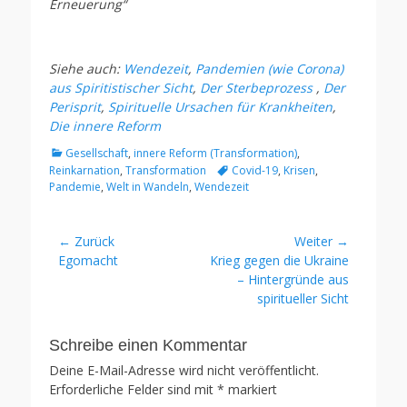
Erneuerung“
Siehe auch:
Wendezeit
,
Pandemien (wie Corona)
aus Spiritistischer Sicht
,
Der Sterbeprozess
,
Der
Perisprit
,
Spirituelle Ursachen für Krankheiten
,
Die innere Reform
Kategorien
Gesellschaft
,
innere Reform (Transformation)
,
Tags
Reinkarnation
,
Transformation
Covid-19
,
Krisen
,
Pandemie
,
Welt in Wandeln
,
Wendezeit
Beitragsnavigation
← Zurück
Weiter →
Vorhergehender
Nächster
Egomacht
Krieg gegen die Ukraine
Beitrag:
Beitrag:
– Hintergründe aus
spiritueller Sicht
Schreibe einen Kommentar
Deine E-Mail-Adresse wird nicht veröffentlicht.
Erforderliche Felder sind mit
*
markiert