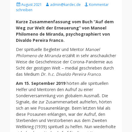
Gepostet
Autor
August 2021
admin@kardec.de
Kommentar
am
schreiben
Kurze
Zusammenfassung vom Buch “Auf dem
Weg zur Welt der Erneuerung” von Manoel
Philomeno de Miranda, psychographiert von
Divaldo Pereira Franco.
Der spirituelle Begleiter und Mentor
Manoel
Philomeno de Miranda
erzählt in sehr anschaulicher
Weise die Geschehnisse der Corona-Pandemie aus
Sicht der geistigen Welt – medial geschrieben durch
das Medium
Dr. h.c. Divaldo Pereira Franco
.
Am 15. September 2019
hörten alle spirituellen
Helfer und Mentoren den Aufruf zu einer
Sonderversammlung von globalem Ausmaß. Die
Signale, die zur Zusammenarbeit aufriefen, hörten
sich an wie Posaunenklänge. Beim letzten Mal als
diese Posaunen erklangen, war der Aufruf, den
Sterbenden und Verstorbenen aus dem Zweiten
Weltkrieg (1939) spirituell zu helfen. Nun wiederholte