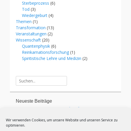
Sterbeprozess
(6)
Tod
(3)
Wiedergeburt
(4)
Themen
(1)
Transformation
(13)
Veranstaltungen
(2)
Wissenschaft
(20)
Quantenphysik
(6)
Reinkarnationsforschung
(1)
Spiritistische Lehre und Medizin
(2)
Suche
für:
Neueste Beiträge
Espiritismo Hoje – Entre a Filosofia Livre e o Dogma
Religioso
Wir verwenden Cookies, um unsere Website und unseren Service zu
Der Spiritismus heute – zwischen freier Philosophie
optimieren.
und religiöser Dogmatik