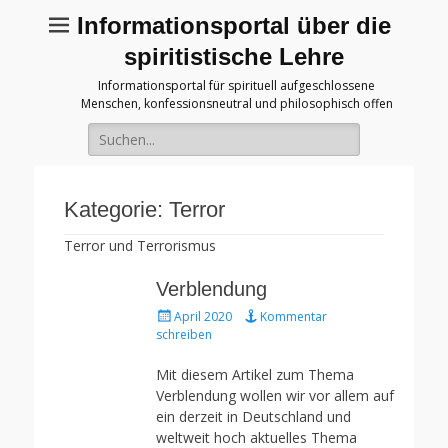
Informationsportal über die
spiritistische Lehre
Informationsportal für spirituell aufgeschlossene
Menschen, konfessionsneutral und philosophisch offen
Suche
für:
Kategorie:
Terror
Terror und Terrorismus
Verblendung
Gepostet
April 2020
Kommentar
am
schreiben
Mit diesem Artikel zum Thema
Verblendung wollen wir vor allem auf
ein derzeit in Deutschland und
weltweit hoch aktuelles Thema