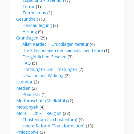
Suizid und Prävention
(7)
Terror
(1)
Terrorismus
(1)
Gesundheit
(13)
Handauflegung
(3)
Heilung
(9)
Grundlagen
(29)
Allan Kardec + Grundlagenliteratur
(4)
Die 3 Grundlagen der spiritistischen Lehre
(1)
Die göttlichen Gesetze
(3)
FAQ
(5)
Hoffnungen und Tröstungen
(2)
Ursache und Wirkung
(2)
Literatur
(2)
Medien
(2)
Podcasts
(1)
Mediumschaft (Medialität)
(2)
Metaphysik
(4)
Moral – Ethik – Religion
(28)
Christentum (Urchristentum)
(4)
innere Reform (Transformation)
(18)
Philosophie
(3)