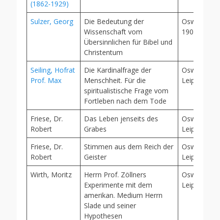
(1862-1929)
Sulzer, Georg
Die Bedeutung der
Oswald Mut
Wissenschaft vom
1907
Übersinnlichen für Bibel und
Christentum
Seiling, Hofrat
Die Kardinalfrage der
Oswald Mut
Prof. Max
Menschheit. Für die
Leipzig, 19
spiritualistische Frage vom
Fortleben nach dem Tode
Friese, Dr.
Das Leben jenseits des
Oswald Mut
Robert
Grabes
Leipzig, 188
Friese, Dr.
Stimmen aus dem Reich der
Oswald Mut
Robert
Geister
Leipzig, 188
Wirth, Moritz
Herrn Prof. Zöllners
Oswald Mut
Experimente mit dem
Leipzig, 189
amerikan. Medium Herrn
Slade und seiner
Hypothesen