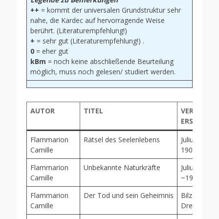
++
= kommt der universalen Grundstruktur sehr
nahe, die Kardec auf hervorragende Weise
berührt. (Literaturempfehlung!)
+
= sehr gut (Literaturempfehlung!) .
0
= eher gut
kBm
= noch keine abschließende Beurteilung
möglich, muss noch gelesen/ studiert werden.
AUTOR
TITEL
VERLAG,
ERSCHEIN
Flammarion
Rätsel des Seelenlebens
Julius Hoff
Camille
1909
Flammarion
Unbekannte Naturkräfte
Julius Hoff
Camille
~1910
Flammarion
Der Tod und sein Geheimnis
Bilz-Verlag,
Camille
Dresden, 1