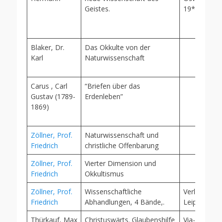
Geistes.
19**(?), Lei
Blaker, Dr.
Das Okkulte von der
Karl
Naturwissenschaft
Carus , Carl
“Briefen über das
Gustav (1789-
Erdenleben”
1869)
Zöllner, Prof.
Naturwissenschaft und
Friedrich
christliche Offenbarung
Zöllner, Prof.
Vierter Dimension und
Friedrich
Okkultismus
Zöllner, Prof.
Wissenschaftliche
Verl Staakm
Friedrich
Abhandlungen, 4 Bände,.
Leipzig 187
Thürkauf, Max
Christuswärts. Glaubenshilfe
Via-Veritas-V