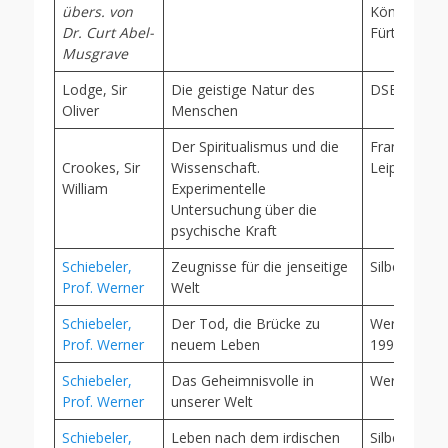
übers. von
Königstein/
Dr. Curt Abel-
Fürth i. B.,
Musgrave
Lodge, Sir
Die geistige Natur des
DSB, Berlin
Oliver
Menschen
Der Spiritualismus und die
Franz Wagn
Crookes, Sir
Wissenschaft.
Leipzig 187
William
Experimentelle
Untersuchung über die
psychische Kraft
Schiebeler,
Zeugnisse für die jenseitige
Silberschnu
Prof. Werner
Welt
Schiebeler,
Der Tod, die Brücke zu
WerSch Verl
Prof. Werner
neuem Leben
1999
Schiebeler,
Das Geheimnisvolle in
WerSch, 20
Prof. Werner
unserer Welt
Schiebeler,
Leben nach dem irdischen
Silberschnu