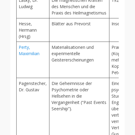
Lasky, Dr.
Die magnetischen Kräften
1926
Ludwig
des Menschen und die
Praxis des Heilmagnetismus
Hesse,
Blätter aus Prevorst
Insel, 1987
Hermann
(Hrsg)
Perty,
Materialisationen und
Prana Verla
Maximilian
experimentelle
(Kopie im B
Geistererscheinungen
mehreren a
Kopien, u.a.
Peter)
Pagenstecher,
Die Geheimnisse der
Eine
Dr. Gustav
Psychometrie oder
psychometr
Hellsehen in die
Studie frei
Vergangenheit (“Past Events
Englischen
Seership”).
übersetzt,
verbessert 
vermehrt v
Verfasser Dr
Gustav