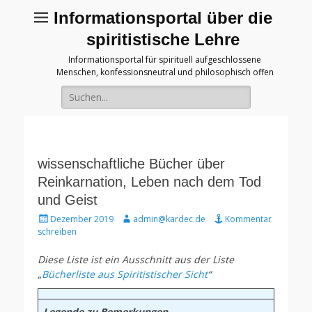
Informationsportal über die
spiritistische Lehre
Informationsportal für spirituell aufgeschlossene
Menschen, konfessionsneutral und philosophisch offen
Suche
für:
wissenschaftliche Bücher über
Reinkarnation, Leben nach dem Tod
und Geist
Gepostet
Autor
Dezember 2019
admin@kardec.de
Kommentar
am
schreiben
Diese Liste ist ein Ausschnitt aus der Liste
„
Bücherliste aus Spiritistischer Sicht
“
Legende zu Bemerkungen