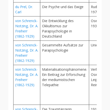
du Prel, Dr.
Die Psyche und das Ewige
Rudolf Fisch
Carl
1971
von Schrenck-
Die Entwicklung des
Oswald Mut
Notzing, Dr. A.
Okkultismus zur
1932 (Kopie
Freiherr
Parapsychologie in
(1862-1929)
Deutschland
von Schrenck-
Gesammelte Aufsätze zur
Union, 1929
Notzing, Dr. A.
Parapsychologie
Freiherr
(1862-1929)
von Schrenck-
Materialisationsphänomene.
Verlag Psyc
Notzing, Dr. A.
Ein Beitrag zur Erforschung
Oswald Mut
Freiherr
der mediumistischen
Leipzig / Er
(1862-1929)
Telepathie
Reinhard, 1
von Schrenck-
Die Traumtänzerin
1914