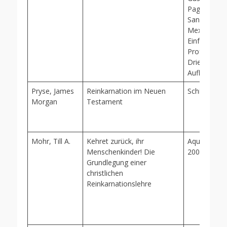
Pagenstech
Sanitätsrat 
Mexiko. Mit
Einführung 
Professor D
Driesch, Leip
Aufl.
Pryse, James
Reinkarnation im Neuen
Schirner, 2
Morgan
Testament
Mohr, Till A.
Kehret zurück, ihr
Aquamarin-V
Menschenkinder! Die
2004
Grundlegung einer
christlichen
Reinkarnationslehre