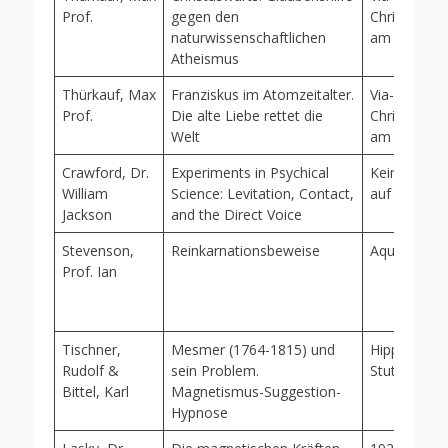
Prof.
gegen den
Christiana, 
naturwissenschaftlichen
am Rhein, 
Atheismus
Thürkauf, Max
Franziskus im Atomzeitalter.
Via-Veritas-V
Prof.
Die alte Liebe rettet die
Christiana, 
Welt
am Rhein, 
Crawford, Dr.
Experiments in Psychical
Keine Über
William
Science: Levitation, Contact,
auf Deutsch
Jackson
and the Direct Voice
Stevenson,
Reinkarnationsbeweise
Aquamarin,
Prof. Ian
Tischner,
Mesmer (1764-1815) und
Hippokrates
Rudolf &
sein Problem.
Stuttgart, 1
Bittel, Karl
Magnetismus-Suggestion-
Hypnose