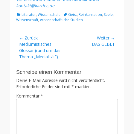
kontakt@kardec.de
Kategorien
Tags
Literatur
,
Wissenschaft
Geist
,
Reinkarnation
,
Seele
,
Wissenschaft
,
wissenschaftliche Studien
Beitragsnavigation
← Zurück
Weiter →
Vorhergehender
Nächster
Mediumistisches
DAS GEBET
Beitrag:
Beitrag:
Glossar (rund um das
Thema „Medialität“)
Schreibe einen Kommentar
Deine E-Mail-Adresse wird nicht veröffentlicht.
Erforderliche Felder sind mit
*
markiert
Kommentar
*