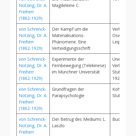
Notzing, Dr. A.
Magdeleine C.
Freiherr
(1862-1929)
von Schrenck-
Der Kampf um die
Verlag Psyc
Notzing, Dr. A.
Materialisations-
Oswald Mut
Freiherr
Phänomene. Eine
Leipzig, 19
(1862-1929)
Verteidigungsschrift
von Schrenck-
Experimente der
Union Deut
Notzing, Dr. A.
Fernbewegung (Telekinese)
Verlagsgesel
Freiherr
im Münchner Universität
Stuttgart, 
(1862-1929)
1922, Münc
von Schrenck-
Grundfragen der
Kohlhamme
Notzing, Dr. A.
Parapsychologie
Stuttgart, 1
Freiherr
(1862-1929)
von Schrenck-
Der Betrug des Mediums L.
Budapest,1
Notzing, Dr. A.
Laszlo
Freiherr