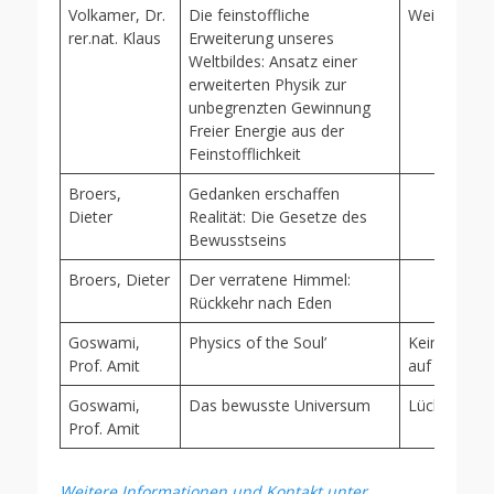
Volkamer, Dr.
Die feinstoffliche
Weißensee 
rer.nat. Klaus
Erweiterung unseres
Weltbildes: Ansatz einer
erweiterten Physik zur
unbegrenzten Gewinnung
Freier Energie aus der
Feinstofflichkeit
Broers,
Gedanken erschaffen
Dieter
Realität: Die Gesetze des
Bewusstseins
Broers, Dieter
Der verratene Himmel:
Rückkehr nach Eden
Goswami,
Physics of the Soul’
Keine Über
Prof. Amit
auf Deutsch
Goswami,
Das bewusste Universum
Lüchow
Prof. Amit
Weitere Informationen und Kontakt unter