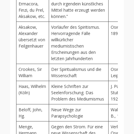
Ermacora,
durch irgendein künstliches
Finzi, du Prel,
Mittel hatte erzeugt werden
Aksakow, etc.
können.”
Aksakow,
Vorläufer des Spiritismus.
Oswald Mut
Alexander
Hervorragende Fälle
1898, Leipz
übersetzt von
willkürlicher
Feilgenhauer
mediumistischen
Erscheinungen aus den
letzten Jahrhunderten
Crookes, Sir
Der Spiritualismus und die
Oswald Mut
William
Wissenschaft
Leipzig 189
Haas, Wilhelm
Kleine Schriften zur
J. Püttmann
(Köln)
Seelenforschung. Das
Stuttgart, 
Problem des Mediumismus
1923
Beloff, John,
Neue Wege zur
Walter, Freib
Hg.
Parapsychologie
B., 1954
Menge,
Gegen den Strom. Für eine
Verlag Psyc
Hermann
neue Wissenschaft des
Oswald Mut