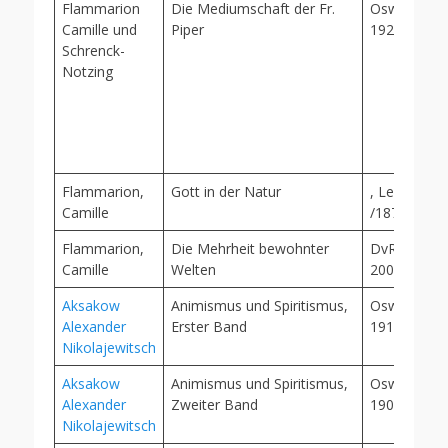
Flammarion
Die Mediumschaft der Fr.
Oswald Mut
Camille und
Piper
1921
Schrenck-
Notzing
Flammarion,
Gott in der Natur
, Leipzig, 1
Camille
/1870 ?
Flammarion,
Die Mehrheit bewohnter
DvR, Lüneb
Camille
Welten
2004
Aksakow
Animismus und Spiritismus,
Oswald Mut
Alexander
Erster Band
1919
Nikolajewitsch
Aksakow
Animismus und Spiritismus,
Oswald Mut
Alexander
Zweiter Band
1905
Nikolajewitsch