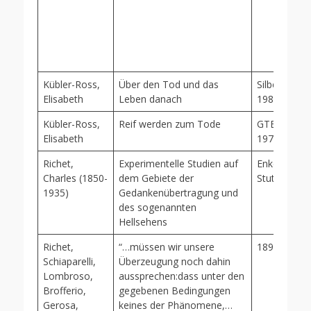
Kübler-Ross,
Über den Tod und das
Silberschnur
Elisabeth
Leben danach
1984/99
Kübler-Ross,
Reif werden zum Tode
GTB Sachbu
Elisabeth
1975/86
Richet,
Experimentelle Studien auf
Enke,
Charles (1850-
dem Gebiete der
Stuttgart,1
1935)
Gedankenübertragung und
des sogenannten
Hellsehens
Richet,
“…müssen wir unsere
1892, Maila
Schiaparelli,
Überzeugung noch dahin
Lombroso,
aussprechen:dass unter den
Brofferio,
gegebenen Bedingungen
Gerosa,
keines der Phänomene,…