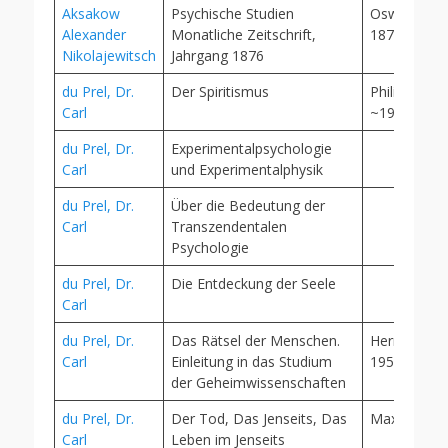
Aksakow
Psychische Studien
Oswald Mut
Alexander
Monatliche Zeitschrift,
1876
Nikolajewitsch
Jahrgang 1876
du Prel, Dr.
Der Spiritismus
Philip Recla
Carl
~1910
du Prel, Dr.
Experimentalpsychologie
Carl
und Experimentalphysik
du Prel, Dr.
Über die Bedeutung der
Carl
Transzendentalen
Psychologie
du Prel, Dr.
Die Entdeckung der Seele
Carl
du Prel, Dr.
Das Rätsel der Menschen.
Hermann Gl
Carl
Einleitung in das Studium
1950
der Geheimwissenschaften
du Prel, Dr.
Der Tod, Das Jenseits, Das
Max Altman
Carl
Leben im Jenseits