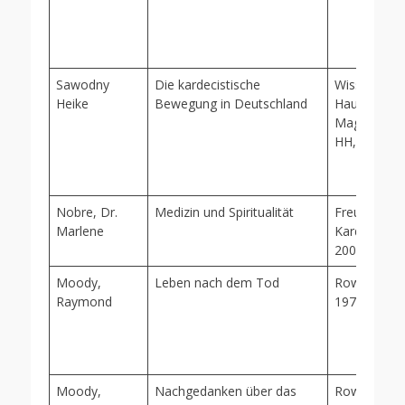
Sawodny
Die kardecistische
Wissenschaf
Heike
Bewegung in Deutschland
Hausarbeit 
Magister Ar
HH, 2003
Nobre, Dr.
Medizin und Spiritualität
Freundeskre
Marlene
Kardec, Erkr
2003
Moody,
Leben nach dem Tod
Rowohlt (ro
Raymond
1977/99
Moody,
Nachgedanken über das
Rowohlt (ro