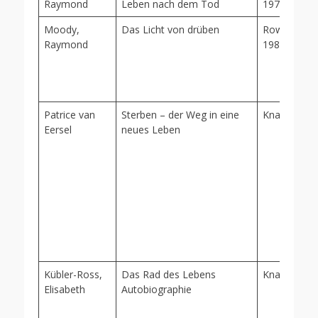
Raymond
Leben nach dem Tod
1978/97
Moody,
Das Licht von drüben
Rowohlt (ro
Raymond
1988/89
Patrice van
Sterben – der Weg in eine
Knaur, 1991
Eersel
neues Leben
Kübler-Ross,
Das Rad des Lebens
Knaur, 1997
Elisabeth
Autobiographie