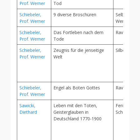
Prof. Werner
Tod
Schiebeler,
9 diverse Broschüren
Selbsthera
Prof. Werner
WerSch
Schiebeler,
Das Fortleben nach dem
Ravensburg
Prof. Werner
Tode
Schiebeler,
Zeugnis für die jenseitige
Silberschnu
Prof. Werner
Welt
Schiebeler,
Engel als Boten Gottes
Ravensburg
Prof. Werner
Sawicki,
Leben mit den Toten,
Ferdinand
Diethard
Geisterglauben in
Schöningh,
Deutschland 1770-1900