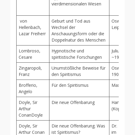
vierdimensionalen Wesen
von
Geburt und Tod aus
Oswald Mut
Hellenbach,
Wechsel der
Leipzig, 188
Lazar Freiherr
Anschauungsform oder die
Doppelnatur des Menschen
Lombroso,
Hypnotische und
Julius Hoff
Cesare
spiritistische Forschungen
~1910
Zingaropoli,
Unumstößliche Beweise für
Oswald Mut
Franz
den Spiritismus
1906 (Kopie
Brofferio,
Für den Spiritismus
Max Spohr,
Angelo
Doyle, Sir
Die neue Offenbarung
Hans Kraus
Arthur
(Kopie)
ConanDoyle
Doyle, Sir
Die neue Offenbarung. Was
Dr. Hans Kr
Arthur Conan
ist Spiritismus?
im