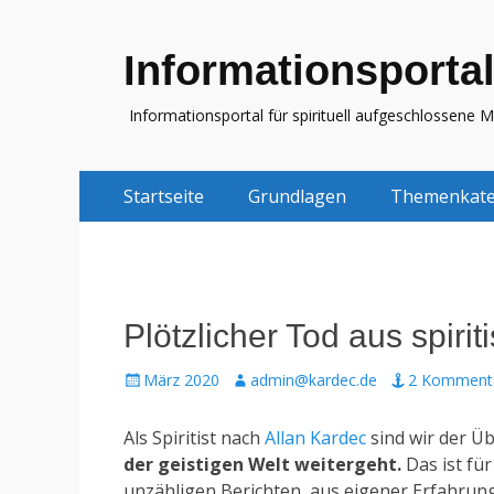
Informationsportal
Informationsportal für spirituell aufgeschlossene 
Zum
Erstes
Startseite
Grundlagen
Themenkate
Inhalt:
Menü
Plötzlicher Tod aus spirit
Gepostet
Autor
März 2020
admin@kardec.de
2 Komment
am
Als Spiritist nach
Allan Kardec
sind wir der Ü
der geistigen Welt weitergeht.
Das ist fü
unzähligen Berichten, aus eigener Erfahrung