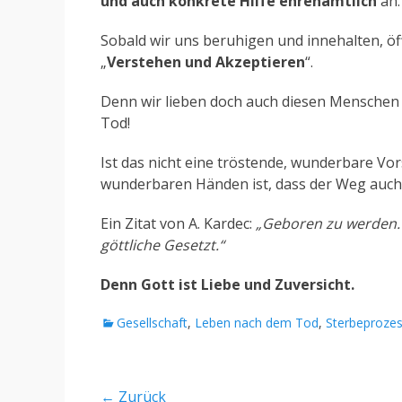
und auch konkrete Hilfe ehrenamtlich
an
Sobald wir uns beruhigen und innehalten, öf
„
Verstehen und Akzeptieren
“.
Denn wir lieben doch auch diesen Menschen u
Tod!
Ist das nicht eine tröstende, wunderbare Vor
wunderbaren Händen ist, dass der Weg auch 
Ein Zitat von A. Kardec:
„Geboren zu werden.
göttliche Gesetzt.“
Denn Gott ist Liebe und Zuversicht.
Kategorien
Gesellschaft
,
Leben nach dem Tod
,
Sterbeproze
Beitragsnavigation
← Zurück