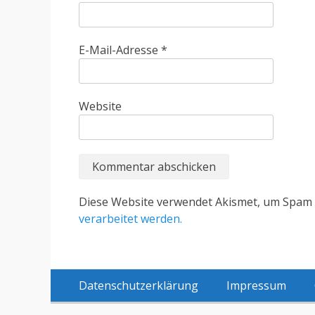
E-Mail-Adresse
*
Website
Diese Website verwendet Akismet, um Spam 
verarbeitet werden.
Zum
Menü
Datenschutzerklärung
Impressum
Inhalt:
Fußzeile