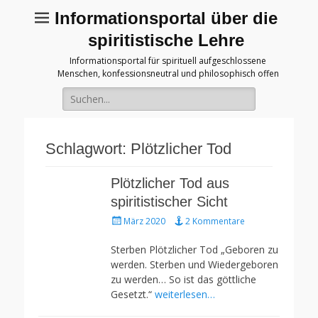
Informationsportal über die
spiritistische Lehre
Informationsportal für spirituell aufgeschlossene
Menschen, konfessionsneutral und philosophisch offen
Suche
für:
Schlagwort:
Plötzlicher Tod
Plötzlicher Tod aus
spiritistischer Sicht
Gepostet
März 2020
2 Kommentare
am
Sterben Plötzlicher Tod „Geboren zu
werden. Sterben und Wiedergeboren
zu werden… So ist das göttliche
Gesetzt.“
weiterlesen…