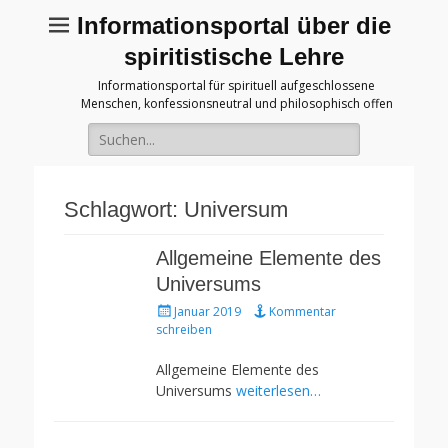
Informationsportal über die
spiritistische Lehre
Informationsportal für spirituell aufgeschlossene
Menschen, konfessionsneutral und philosophisch offen
Suche
für:
Schlagwort:
Universum
Allgemeine Elemente des
Universums
Gepostet
Januar 2019
Kommentar
am
schreiben
Allgemeine Elemente des
Universums
weiterlesen…