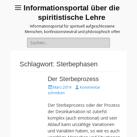
Informationsportal über die
spiritistische Lehre
Informationsportal für spirituell aufgeschlossene
Menschen, konfessionsneutral und philosophisch offen
Suche
für:
Schlagwort:
Sterbephasen
Der Sterbeprozess
Gepostet
März 2019
Kommentar
am
schreiben
Der Sterbeprozess oder der Prozess
der Desinkarnation ist zutiefst
komplex (auch emotional) und sein
Ablauf kann unzählige Variationen
und Variablen haben, so wie es auch